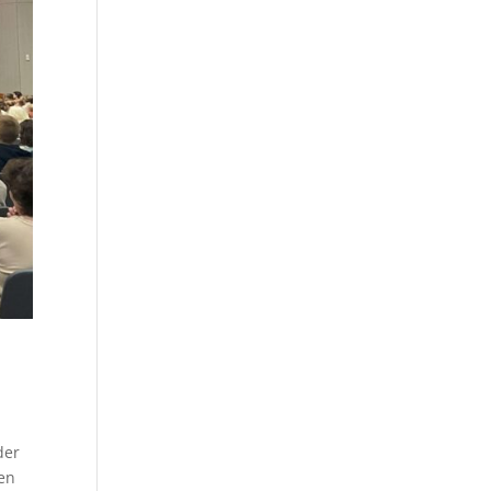
der
ben