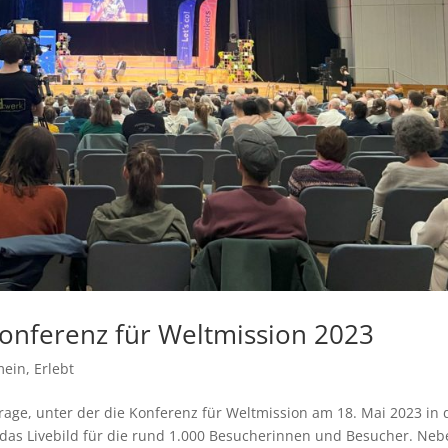
Konferenz für Weltmission 2023
mein
,
Erlebt
Frage, unter der die Konferenz für Weltmission am 18. Mai 2023 in 
en das Livebild für die rund 1.000 Besucherinnen und Besucher. Ne