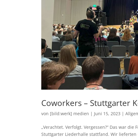
Coworkers – Stuttgarter 
von
[bild:werk] medien
|
Juni 15, 2023
|
Allge
„Verachtet. Verfolgt. Vergessen?“ Das war die 
Stuttgarter Liederhalle stattfand. Wir liefert