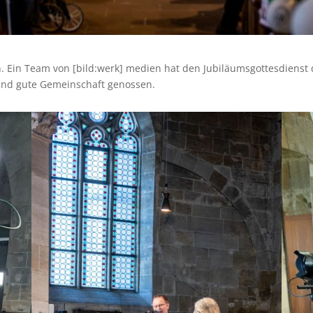
en. Ein Team von [bild:werk] medien hat den Jubiläumsgottesdienst
 und gute Gemeinschaft genossen.