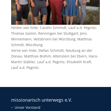
Hinten von links: Carolin Schmidt, Lauf a.d. Pegnitz;
Thomas Gamm, Renningen bei Stuttgart; Jens
Minnemann, Veitsbronn bei Würzburg; Matthias
Schmitt, Würzburg;
Vorne von links: Stefan Schmidt, Neuburg an der
Donau; Matthias Brehm, Altenstein bei Ebern, Hans-
Martin Stäbler, Lauf a.d. Pegnitz, Elisabeth Kraft,
Lauf a.d. Pegnitz.
missionarisch unterwegs e.V.
Unser Vorstand